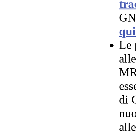
tra
GNO
qui
Le 
all
MR 
ess
di 
nuo
all