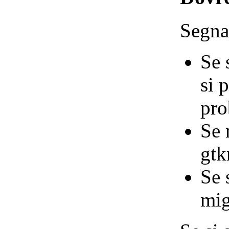
Segna
Se 
si 
pro
Se 
gt
Se 
mig