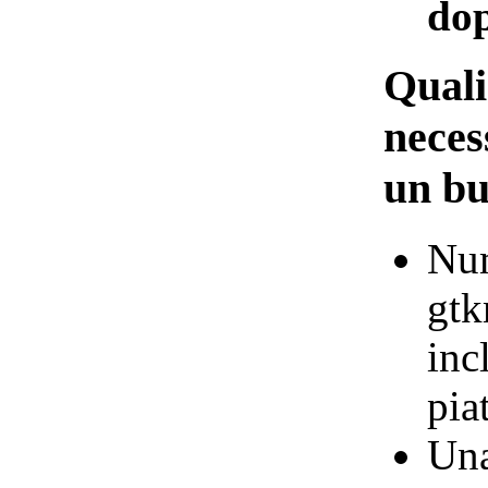
do
Quali
neces
un b
Num
gtk
inc
pia
Una