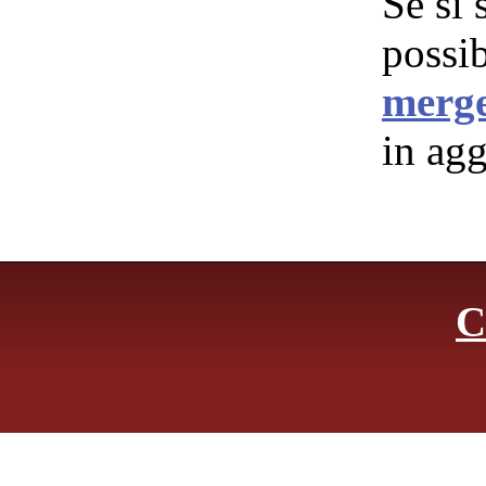
Se si 
possi
merge
in agg
C