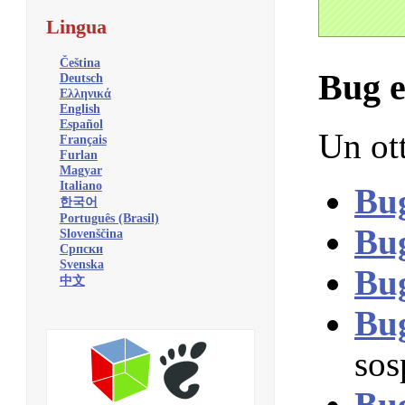
Lingua
Čeština
Bug e
Deutsch
Ελληνικά
English
Español
Un ot
Français
Furlan
Magyar
Italiano
Bu
한국어
Português (Brasil)
Bu
Slovenščina
Српски
Svenska
Bu
中文
Bu
sos
Bu