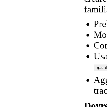
famili
Pre
Mod
Con
Usa
 git d
Agg
tra
Dovre