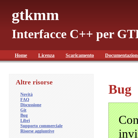
gtkmm
Interfacce C++ per 
Home
Licenza
Scaricamento
Documentazion
Altre risorse
Bug
Novità
FAQ
Discussione
Git
Bug
Con
Libri
Supporto commerciale
inv
Risorse aggiuntive