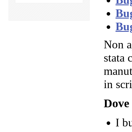
Bu
Bug
Non a
stata
manut
in scr
Dove 
I b