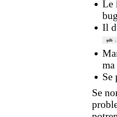
Le 
bu
Il 
 gdb .
Man
ma 
Se 
Se non
probl
potre