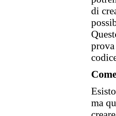
di cre
possib
Questo
prova
codice
Come 
Esisto
ma qu
creare